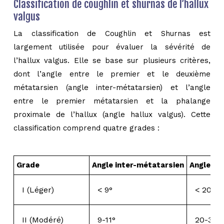
Classification de coughlin et shurnas de l’hallux
valgus
La classification de Coughlin et Shurnas est
largement utilisée pour évaluer la sévérité de
l’hallux valgus. Elle se base sur plusieurs critères,
dont l’angle entre le premier et le deuxième
métatarsien (angle inter-métatarsien) et l’angle
entre le premier métatarsien et la phalange
proximale de l’hallux (angle hallux valgus). Cette
classification comprend quatre grades :
Grade
Angle inter-métatarsien
Angle hal
I (Léger)
< 9°
< 20°
II (Modéré)
9-11°
20-30°